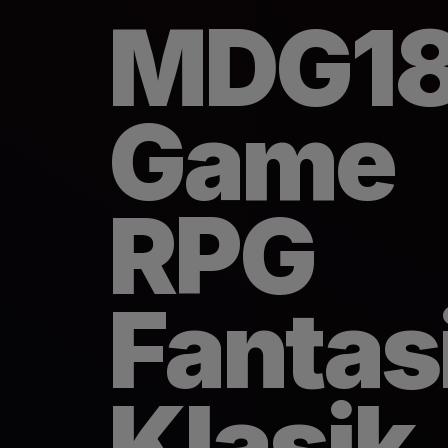
MDG1
Game
RPG
Fantas
Klasik