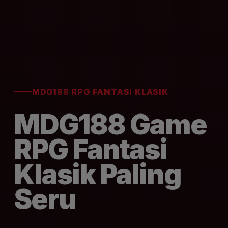
MDG188 RPG FANTASI KLASIK
MDG188 Game
RPG Fantasi
Klasik Paling
Seru